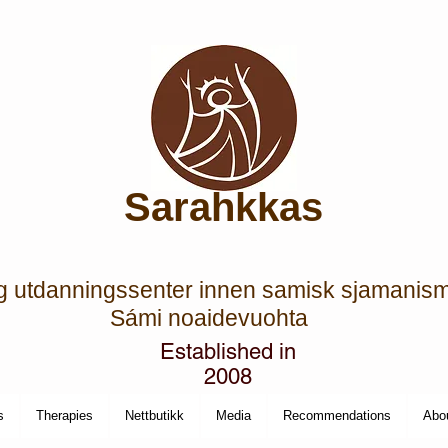
Sarahkkas
g utdanningssenter innen samisk sjamanis
Sámi noaidevuohta
Established in
2008
s
Therapies
Nettbutikk
Media
Recommendations
Abou