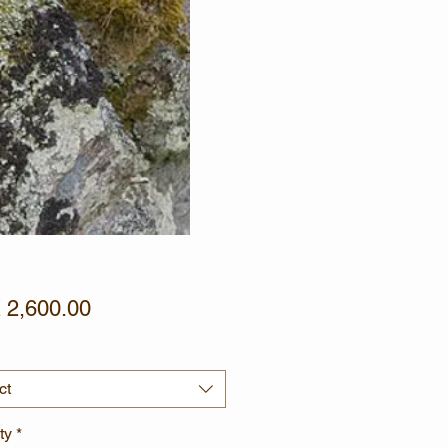
Price
2,600.00
ct
ty
*