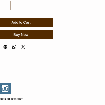
Add to Cart
Buy Now
book og Instagram