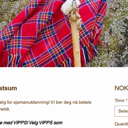
estsum
NOK 
Trinn
*
elg for sjamanutdanning! Vi ber deg nå betale
eldt.
Sele
ale med VIPPS! Velg VIPPS som
Quanti