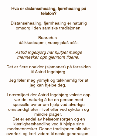
Hva er
distansehealing
, fjernhealing på
telefon?
Distansehealing, fjernhealing er naturlig
omsorg i den samiske tradisjonen.
Buoradus.
dálkkodeapmi, vuoiŋŋalaš áššit
Astrid Ingebjørg har hjulpet mange
mennesker opp gjennom tidene.
Det er flere noaider (sjamaner) på farssiden
til Astrid Ingebjørg.
Jeg føler meg ydmyk og takknemlig for at
jeg kan hjelpe deg.
I nærmiljøet der Astrid Ingebjørg vokste opp
var det naturlig å be en person med
spesielle evner om hjelp ved alvorlige
omstendigheter i livet eller ved sykdom og
mindre plager.
Det er endel av helseomsorgen og en
kjærlighetshandling ved å hjelpe sine
medmennesker. Denne tradisjonen blir ofte
overført og lært videre til neste generasjon.