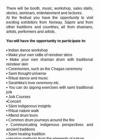
There will be booth, music, workshop, sales stalls,
stories, seminars, entertainment and lectures.
At the festival you have the opportunity to visit
exciting exhibitors from Norway, Sápmi and from
other traditions and countries, all from shamans,
artists, performers and artists.
You will have the opportunity to participate in:
• Indian dance workshop
• Make your own rattle of reindeer skins
• Make your own shaman drum with traditional
reindeer skin
• Ceremonies, such as the Chagas ceremony
• Sami thought universe
• Ritual dance and music
• Sarahkka's love ceremony etc.
• You can do qigong exercises with sami traditional
joik
• Joik Courses
•Concert
• Sámi indigenous insights
• Ritual nature walk
• Attend drum tours
• Common drum journeys around the fire
• Communicating indigenous perspectives and
ancient traditions
• Sami healing tradition
• Healing methods from the elements of nature