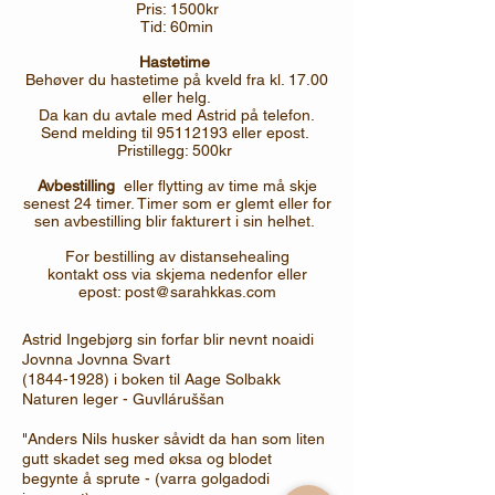
Pris: 1500kr
Tid: 60min
Hastetime
Behøver du hastetime på kveld fra kl. 17.00
eller helg.
Da kan du avtale med Astrid på telefon.
Send melding til 95112193 eller epost.
Pristillegg: 500kr
Avbestilling
eller flytting av time må skje
senest 24 timer. Timer som er glemt eller for
sen avbestilling blir fakturert i sin helhet.
For bestilling av distansehealing
kontakt oss via skjema nedenfor eller
epost:
post@sarahkkas.com
Astrid Ingebjørg sin forfar blir nevnt noaidi
Jovnna Jovnna Svart
(1844-1928)
i boken til Aage Solbakk
Naturen leger - Guvll
áruššan
"Anders Nils husker såvidt da han som liten
gutt skadet seg med øksa og blodet
begynte å sprute - (varra golgadodi