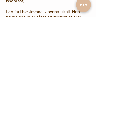
issorasat).
I en fart ble Jovnna- Jovnna tilkalt. Han
bøyde seg over såret og mumlet et eller
annet på samisk, og blødningen stanset".
Les anbefalinger for distansehealing her
Del dine erfaringer
Contact us
Sørkedalsveien 90 0352 Oslo