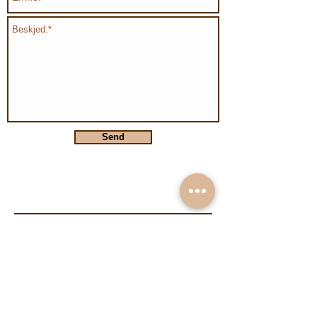
Send
Organization number:
991894632
Follow us